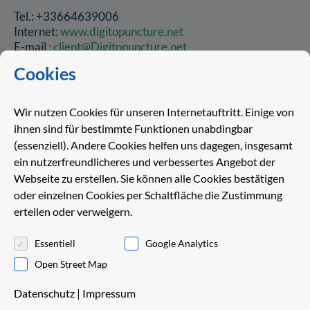
Tel.: +33664639006
Internet:
www.digitopuncture.net
E-mail :
client@Digitopuncture.net
Cookies
Wir nutzen Cookies für unseren Internetauftritt. Einige von
ihnen sind für bestimmte Funktionen unabdingbar
(essenziell). Andere Cookies helfen uns dagegen, insgesamt
ein nutzerfreundlicheres und verbessertes Angebot der
Great Britain
Webseite zu erstellen. Sie können alle Cookies bestätigen
oder einzelnen Cookies per Schaltfläche die Zustimmung
Vitality Distribution
erteilen oder verweigern.
Noel Nile
Essentiell
Google Analytics
HA5 4HF London
Open Street Map
Tel.: +44 203 633 4086
Datenschutz
|
Impressum
Internet:
www.vitality-distribution.com