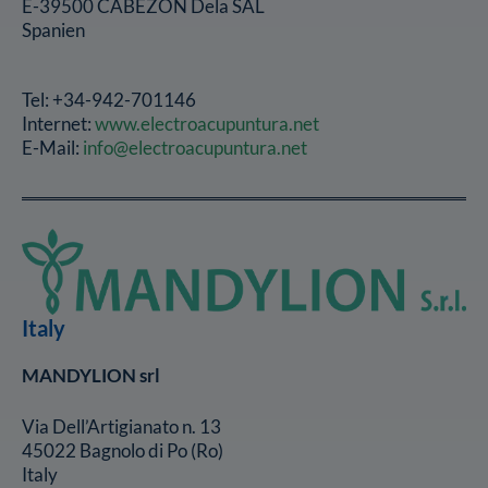
E-39500 CABEZON Dela SAL
Spanien
Tel: +34-942-701146
Internet:
www.electroacupuntura.net
E-Mail:
info@electroacupuntura.net
Italy
MANDYLION srl
Via Dell’Artigianato n. 13
45022 Bagnolo di Po (Ro)
Italy