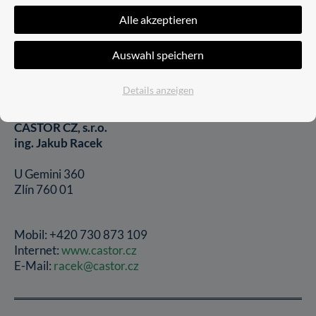
E-Mail:
info@vitality-distribution.com
Alle akzeptieren
Auswahl speichern
Details anzeigen
Czech rebublic
CASTOR CZ, s.r.o.
ing. Jakub Racek
U Gemini 360
Zlín 760 01
Mobil: +420 730 873 109
Internet:
www.castor.cz
E-Mail:
racek@castor.cz