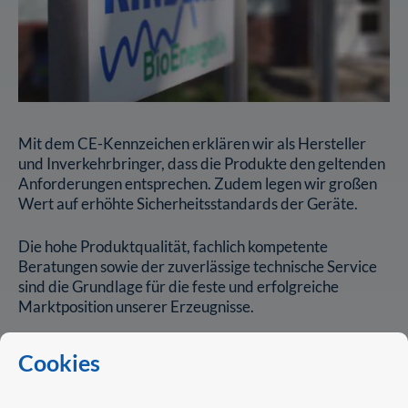
Mit dem CE-Kennzeichen erklären wir als Hersteller
und Inverkehrbringer, dass die Produkte den geltenden
Anforderungen entsprechen. Zudem legen wir großen
Wert auf erhöhte Sicherheitsstandards der Geräte.
Die hohe Produktqualität, fachlich kompetente
Beratungen sowie der zuverlässige technische Service
sind die Grundlage für die feste und erfolgreiche
Marktposition unserer Erzeugnisse.
So stehen wir Ihnen persönlich vor Ort in Hildesheim,
Cookies
telefonisch oder per E-Mail mit Beratung, Verkauf und
Service jederzeit zur Verfügung.