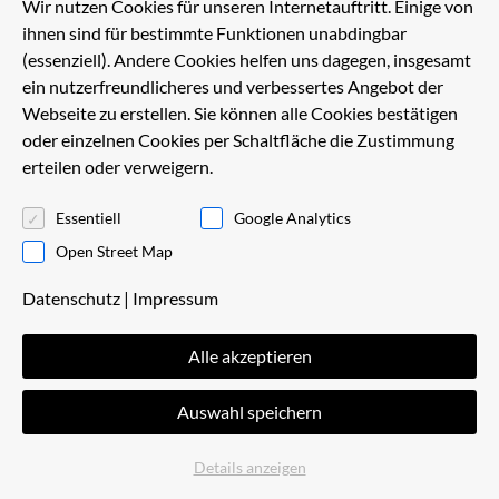
Wir nutzen Cookies für unseren Internetauftritt. Einige von
ihnen sind für bestimmte Funktionen unabdingbar
Darüber hinaus bestehen Vertriebsstrukturen in
(essenziell). Andere Cookies helfen uns dagegen, insgesamt
anderen Ländern, wie zum Beispiel Niederlande,
ein nutzerfreundlicheres und verbessertes Angebot der
Spanien, Schweiz, Nordamerika, Taiwan, Japan u. a.
Webseite zu erstellen. Sie können alle Cookies bestätigen
Hier sehen Sie eine Auflistung unser
Vertriebspartner
.
oder einzelnen Cookies per Schaltfläche die Zustimmung
erteilen oder verweigern.
Überzeugen Sie sich von der Produktvielfalt und den
Serviceleistungen auf unserer Website oder lassen Sie
Essentiell
Google Analytics
sich individuell beraten. Wir werden Ihre Ansprüche in
der Erstellung des optimalen Arbeitsplatzes zu Ihrer
Open Street Map
vollsten Zufriedenheit erfüllen.
Datenschutz
|
Impressum
Ihr Kindling-Team
Alle akzeptieren
Auswahl speichern
Kontakt
Details anzeigen
Kindling GmbH