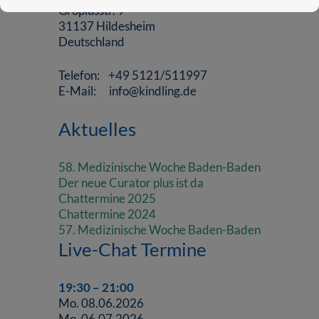
Gropiusstr. 9
31137 Hildesheim
Deutschland
Telefon: +49 5121/511997
E-Mail: info@kindling.de
Aktuelles
58. Medizinische Woche Baden-Baden
Der neue Curator plus ist da
Chattermine 2025
Chattermine 2024
57. Medizinische Woche Baden-Baden
Live-Chat Termine
19:30 – 21:00
Mo. 08.06.2026
Mo. 06.07.2026